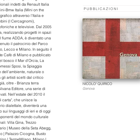
onali indetti da Renault Italia
PUBBLICAZIONI
ini-Bmw Italia (Mini on the
grafico attraverso l’Italia e
ambini (I Cercagnomi),
diofoniche e televisive. Dal 2005
a, realizzando progetti in spazi
 sul fiume ADDA, è diventato una
tenuto il patrocinio del Parco
, Lecco e Milano. In seguito il
ate Cafè di Milano e pubblicato
 nel bosco il Mar d’Orcia, La
omessi Sposi, la Spiaggia
ne dell’ambiente, naturale o
i artisti scelti dal critico
ià, oltre - Brianza terra
NICOLO' QUIRICO
ilvana Editore, una serie di
Genova
vati. Nell'estate del 2010 il
 carta", che unisce la
rio dialettale, diventerà una
ui linguaggi di ieri e di oggi
 esponenti del mondo culturale
nali: Villa Gina, Trezzo
tario | Museo della Seta Abegg,
no | Palazzo Cicogna, Busto
orino | TermeMilano, Milano |