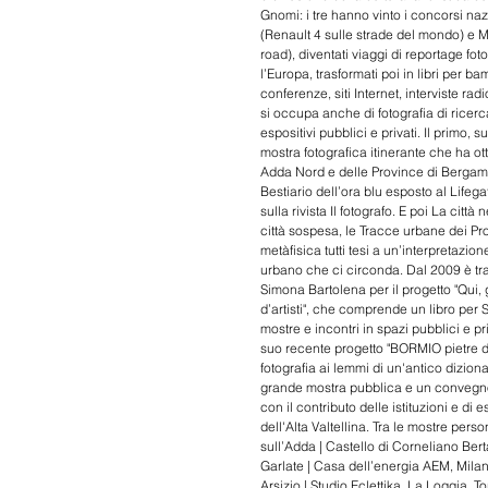
Gnomi: i tre hanno vinto i concorsi nazi
(Renault 4 sulle strade del mondo) e M
road), diventati viaggi di reportage foto
l’Europa, trasformati poi in libri per b
conferenze, siti Internet, interviste ra
si occupa anche di fotografia di ricerc
espositivi pubblici e privati. Il primo,
mostra fotografica itinerante che ha ot
Adda Nord e delle Province di Bergamo
Bestiario dell’ora blu esposto al Lifeg
sulla rivista Il fotografo. E poi La città
città sospesa, le Tracce urbane dei Pr
metàfisica tutti tesi a un’interpretazio
urbano che ci circonda. Dal 2009 è tra gl
Simona Bartolena per il progetto "Qui, g
d’artisti", che comprende un libro per S
mostre e incontri in spazi pubblici e pri
suo recente progetto "BORMIO pietre di
fotografia ai lemmi di un'antico diziona
grande mostra pubblica e un convegno s
con il contributo delle istituzioni e di
dell'Alta Valtellina. Tra le mostre perso
sull’Adda | Castello di Corneliano Ber
Garlate | Casa dell’energia AEM, Mila
Arsizio | Studio Eclettika, La Loggia, T