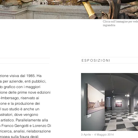
Clicca sull'immagine per vede
ingrandita
ESPOSIZIONI
ione visiva dal 1985. Ha
ia per aziende, enti pubblici,
to grafico con i maggiori
stione delle prime nove edizioni
i-Imbersago, riservato ai
zione e la produzione dei
il suo studio è anche un
llustratori, dove vengono
 artistico. Parallelamente alla
n Franco Gengotti e Lorenzo Di
cerca, analisi, rielaborazione
3 Aprile – 4 Maggio 2014
uropea sulla figura degli