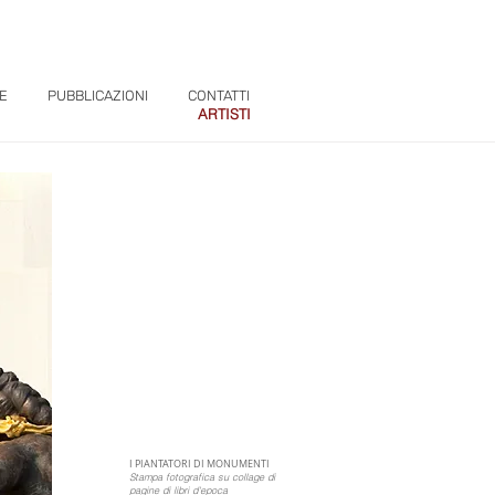
E
PUBBLICAZIONI
CONTATTI
ARTISTI
I PIANTATORI DI MONUMENTI
Stampa fotografica su collage di
pagine di libri d'epoca