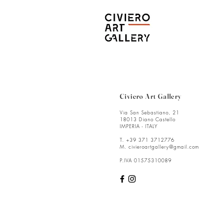
Civiero Art Gallery
Via San Sebastiano, 21
18013 Diano Castello
IMPERIA - ITALY
T. +39 371 3712776
M.
civieroartgallery@gmail.com
P.IVA 01575310089