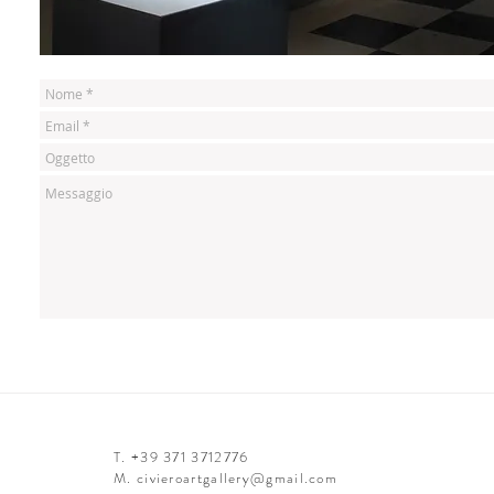
T. +39 371 3712776
M.
civieroartgallery@gmail.com