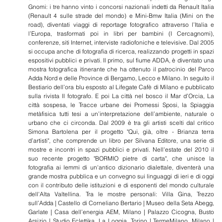
Gnomi: i tre hanno vinto i concorsi nazionali indetti da Renault Italia
(Renault 4 sulle strade del mondo) e Mini-Bmw Italia (Mini on the
road), diventati viaggi di reportage fotografico attraverso l’Italia e
l’Europa, trasformati poi in libri per bambini (I Cercagnomi),
conferenze, siti Internet, interviste radiofoniche e televisive. Dal 2005
si occupa anche di fotografia di ricerca, realizzando progetti in spazi
espositivi pubblici e privati. Il primo, sul fiume ADDA, è diventato una
mostra fotografica itinerante che ha ottenuto il patrocinio del Parco
Adda Nord e delle Province di Bergamo, Lecco e Milano. In seguito il
Bestiario dell’ora blu esposto al Lifegate Cafè di Milano e pubblicato
sulla rivista Il fotografo. E poi La città nel bosco il Mar d’Orcia, La
città sospesa, le Tracce urbane dei Promessi Sposi, la Spiaggia
metàfisica tutti tesi a un’interpretazione dell’ambiente, naturale o
urbano che ci circonda. Dal 2009 è tra gli artisti scelti dal critico
Simona Bartolena per il progetto "Qui, già, oltre - Brianza terra
d’artisti", che comprende un libro per Silvana Editore, una serie di
mostre e incontri in spazi pubblici e privati. Nell'estate del 2010 il
suo recente progetto "BORMIO pietre di carta", che unisce la
fotografia ai lemmi di un'antico dizionario dialettale, diventerà una
grande mostra pubblica e un convegno sui linguaggi di ieri e di oggi
con il contributo delle istituzioni e di esponenti del mondo culturale
dell'Alta Valtellina. Tra le mostre personali: Villa Gina, Trezzo
sull’Adda | Castello di Corneliano Bertario | Museo della Seta Abegg,
Garlate | Casa dell’energia AEM, Milano | Palazzo Cicogna, Busto
Arsizio | Studio Eclettika, La Loggia, Torino | TermeMilano, Milano |