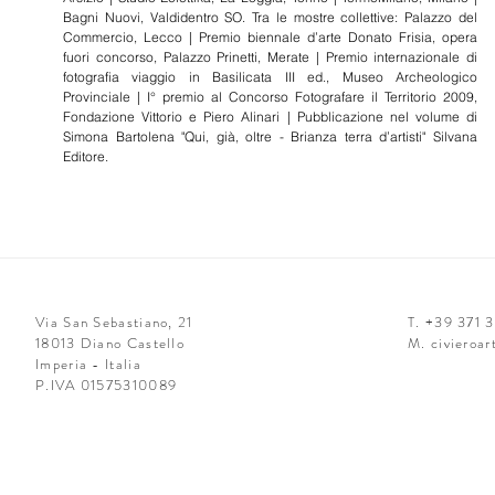
Bagni Nuovi, Valdidentro SO. Tra le mostre collettive: Palazzo del
Commercio, Lecco | Premio biennale d’arte Donato Frisia, opera
fuori concorso, Palazzo Prinetti, Merate | Premio internazionale di
fotografia viaggio in Basilicata III ed., Museo Archeologico
Provinciale | I° premio al Concorso Fotografare il Territorio 2009,
Fondazione Vittorio e Piero Alinari | Pubblicazione nel volume di
Simona Bartolena "Qui, già, oltre - Brianza terra d’artisti" Silvana
Editore.
Via San Sebastiano, 21
T. +39 371 
18013 Diano Castello
M.
civieroa
Imperia - Italia
P.IVA 01575310089