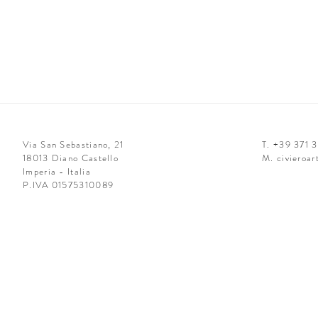
Via San Sebastiano, 21
T. +39 371 
18013 Diano Castello
M.
civieroa
Imperia - Italia
P.IVA 01575310089