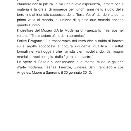
chiudere con la pittura. Inizia una nuova esperienza, l’amore per la
materia e la creta. Si immerge per lunghi anni nello studio delle
terre fino al trionfale successo della "Terra-Vetro", dando vita per la
prima volta al mondo, all’unione di queste due materie antiche
quanto l’uomo.
Il direttore del Museo d’Arte Moderna di Faenza lo inserisce nel
volume " The masters of modern ceramics".
Scrive Dragone : " la trasparenza del vetro che a caldo si innesta
sulle argille sottoposte a cottura riducente, qualifica i risultati
formali nei vari oggetti che l’artista vien modellando: dai magmi
matrici, ai vasi bottiglia, dalle figure alle piastre."
Le opere di Pairola si conservano in numerosi musei e gallerie
d’arte moderna: Faenza, Firenze, Ginevra, San Francisco e Los
Angeles. Muore a Sanremo il 20 gennaio 2013.