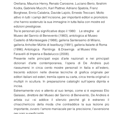
Orellana, Maurice Henry, Renato Carosone, Luciano Berio, Ibrahim
Kodra, Gabriele Mucchi, Karl Plattner, Adriano Spatola, Franz
Borghese, Ennio Calabria, Davide Lajolo, Ernesto Treccani. Molto
attivo in tutti i campi dell’incisione, per importanti editori e promotors
che hanno sostenuto la sua immagine in tutta Italia con mostre ed
edizioni prestigiose.
Tra le personali più significative dopo il 1980: Le streghe al
Museo del Sannio di Benevento (1983), antologica al Museo
Castello di Montesegale (1988), galleria Santerasmo di Milano,
galleria Anholter Mühle di Isselburg (1991), galleria Italarte di Roma
(1996). Antologica Paintings & Drawings al Museo Villa
Faravelli di Imperia e Badalucco (2008).
Presente nelle principali expo d’arte nazionali e nei principali
dizionari d’arte contemporanea, l’opera di De Andreis può
riassumersi in circa cento mostre personali in Italia e all’estero,
trecento edizioni nelle diverse tecniche di grafica originale per
editori italiani ed esteri, tremila opere su carta, circa trenta originali o
multipli in scultura. In preparazione cataloghi sull’opera dipinta e
incisa.
Estremamente vivo e attento al suo tempo, come si è espresso Elio
Galasso, direttore del Museo del Sannio di Benevento, De Andreis è
artista cui «si addice il silenzio perché gli è estraneo il
chiaccherìccio della moda che contraddice la sua lezione più
importante, ovvero l’amore maniacale per la precisione, l’avversione
per ogni superficialità.