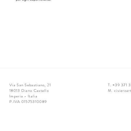
Via San Sebastiano, 21
T. +39 371 
18013 Diano Castello
M.
civieroa
Imperia - Italia
P.IVA 01575310089