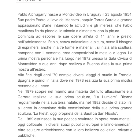
BIOGRAFIA
Pablo Atchugarry nasce a Montevideo in Uruguay il 23 agosto 1954.
Suo padre Pedro, allievo del Maestro Joaquin Torres Garcia e grande
appassionato d'arte, intuendo le attitudini e gli interessi che Pablo
manifesta fin da piccolo, lo stimola a cimentarsi con la pittura.
Comincia ad esporre le sue opere all'età di 11 anni e presto,
nell'adolescenza, Pablo, senza tralasciare la pittura, sente il bisogno
di esprimersi anche in altre forme e materiali : si inizia alla scultura,
compone con il cemento, crea composizioni in metallo e legno. La
prima mostra personale ha luogo nel 1972 presso la Sala Civica di
Montevideo e due anni dopo realizza a Buenos Aires la sua prima
mostra all'estero.
Alla fine degli anni '70 compie diversi viaggi di studio in Francia,
Spagna e quindi in Italia dove nel 1978 realizza la sua prima mostra
personale a Lecco.
Nel 1979 scopre nel marmo una materia del tutto affascinante e a
Carrara realizza la sua prima scultura, "La Lumière". Ritorna
regolarmente nella sua terra natale, ma nel 1982 decide di stabilirsi
a Lecco in occasione della commissione della sua prima grande
scultura, "La Pietà", oggi proprietà della Basilica San Nicolo'.
Dal 1989 estrinseca la sua poetica scultorea in opere monumentali,
oggi collocate in diversi spazi pubblici europei e latino-americani.
Altre sculture arricchiscono con la loro bellezza collezioni private e
pubbliche.