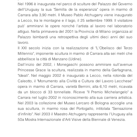
Nel 1996 è inaugurata nel parco di sculture del Palazzo del Governo
dell'Uruguay la sua "Semilla de la esperanza" opera in marmo di
Carrara alta 3,90 metri. Il Museo Pablo Atchugarry viene inaugurato
a Lecco, tra le montagne e il lago, il 25 settembre 1999. Il visitatore
può' ammirarvi le opere nonché l'artista al lavoro nel laboratorio
attiguo. Nella primavera del 2001 la Provincia di Milano organizza al
Palazzo Isimbardi una retrospettiva degli ultimi dieci anni del suo
lavoro.
Il XXI secolo inizia con la realizzazione di "L'Obelisco del Terzo
Millennio", imponente scultura in marmo di Carrara alta sei metri che
abbellisce la città di Manzano (Udine).
Dall'inizio del 2002, i Monegaschi possono ammirare sull'avenue
Princesse Grace la scultura, realizzata in marmo della Garfagnana,
"Ideali". Nel maggio 2002 è inaugurato a Lecco, nella rotonda del
Caleotto, il "Monumento alla Civiltà e Cultura del Lavoro Lecchese"
opera in marmo di Carrara, varietà Bernini, alta 6,10 metri, ricavata
da un blocco di 33 tonnellate. Riceve "Il Premio Michelangelo" a
Carrara nel luglio 2002 in riconoscimento alla sua carriera artistica.
Nel 2003 la collezione del Museo Lercaro di Bologna accoglie una
sua scultura, in marmo rosa del Portogallo, intitolata "Sensazione
d'infinito". Nel 2003 il Maestro Atchugarry rappresenta l'Uruguay alla
50a Mostra Internazionale d'Arti Visive della Biennale di Venezia.​​​​​​​​​​​​​​​​​​​​