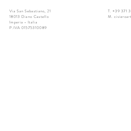
Via San Sebastiano, 21
T. +39 371 
18013 Diano Castello
M.
civieroa
Imperia - Italia
P.IVA 01575310089