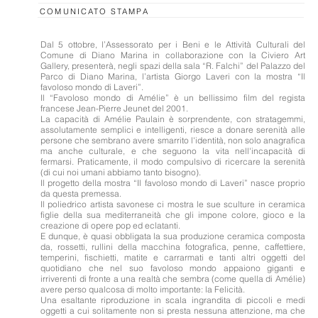
COMUNICATO STAMPA
Dal 5 ottobre, l’Assessorato per i Beni e le Attività Culturali del
Comune di Diano Marina in collaborazione con la Civiero Art
Gallery, presenterà, negli spazi della sala “R. Falchi” del Palazzo del
Parco di Diano Marina, l’artista Giorgo Laveri con la mostra “Il
favoloso mondo di Laveri”.
Il “Favoloso mondo di Amélie” è un bellissimo film del regista
francese Jean-Pierre Jeunet del 2001.
La capacità di Amélie Paulain è sorprendente, con stratagemmi,
assolutamente semplici e intelligenti, riesce a donare serenità alle
persone che sembrano avere smarrito l'identità, non solo anagrafica
ma anche culturale, e che seguono la vita nell'incapacità di
fermarsi. Praticamente, il modo compulsivo di ricercare la serenità
(di cui noi umani abbiamo tanto bisogno).
Il progetto della mostra “Il favoloso mondo di Laveri” nasce proprio
da questa premessa.
Il poliedrico artista savonese ci mostra le sue sculture in ceramica
figlie della sua mediterraneità che gli impone colore, gioco e la
creazione di opere pop ed eclatanti.
E dunque, è quasi obbligata la sua produzione ceramica composta
da, rossetti, rullini della macchina fotografica, penne, caffettiere,
temperini, fischietti, matite e carrarmati e tanti altri oggetti del
quotidiano che nel suo favoloso mondo appaiono giganti e
irriverenti di fronte a una realtà che sembra (come quella di Amélie)
avere perso qualcosa di molto importante: la Felicità.
Una esaltante riproduzione in scala ingrandita di piccoli e medi
oggetti a cui solitamente non si presta nessuna attenzione, ma che