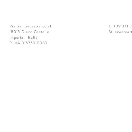
Via San Sebastiano, 21
T. +39 371 
18013 Diano Castello
M.
civieroa
Imperia - Italia
P.IVA 01575310089