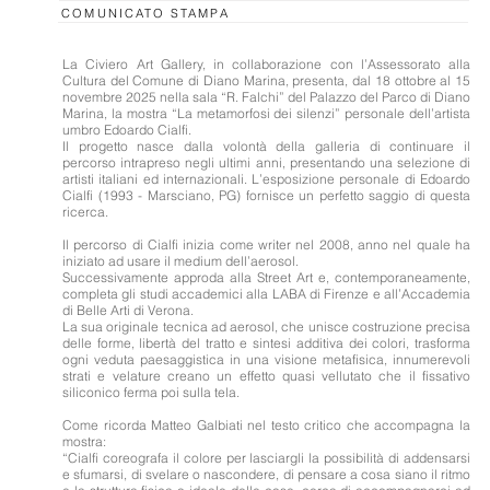
COMUNICATO STAMPA
La Civiero Art Gallery, in collaborazione con l’Assessorato alla
Cultura del Comune di Diano Marina, presenta, dal 18 ottobre al 15
novembre 2025 nella sala “R. Falchi” del Palazzo del Parco di Diano
Marina, la mostra “La metamorfosi dei silenzi” personale dell’artista
umbro Edoardo Cialfi.
Il progetto nasce dalla volontà della galleria di continuare il
percorso intrapreso negli ultimi anni, presentando una selezione di
artisti italiani ed internazionali. L’esposizione personale di Edoardo
Cialfi (1993 - Marsciano, PG) fornisce un perfetto saggio di questa
ricerca.
Il percorso di Cialfi inizia come writer nel 2008, anno nel quale ha
iniziato ad usare il medium dell’aerosol.
Successivamente approda alla Street Art e, contemporaneamente,
completa gli studi accademici alla LABA di Firenze e all’Accademia
di Belle Arti di Verona.
La sua originale tecnica ad aerosol, che unisce costruzione precisa
delle forme, libertà del tratto e sintesi additiva dei colori, trasforma
ogni veduta paesaggistica in una visione metafisica, innumerevoli
strati e velature creano un effetto quasi vellutato che il fissativo
siliconico ferma poi sulla tela.
Come ricorda Matteo Galbiati nel testo critico che accompagna la
mostra:
“Cialfi coreografa il colore per lasciargli la possibilità di addensarsi
e sfumarsi, di svelare o nascondere, di pensare a cosa siano il ritmo