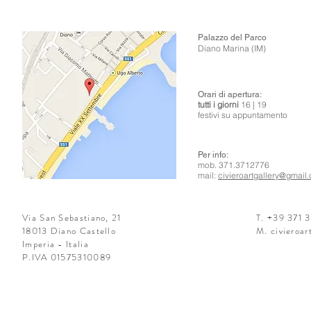
Palazzo del Parco
Diano Marina (IM)
Orari di apertura
:
tutti i giorni
1
6 | 19
festivi su appuntamento
Per info:
mob. 371.3712776
mail:
civieroartgallery@gmail
Via San Sebastiano, 21
T. +39 371 
18013 Diano Castello
M.
civieroa
Imperia - Italia
P.IVA 01575310089