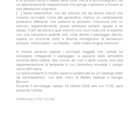
e la struttura fisica o ideale delle cose, cerca di accompagnarci ad
un attraversamento esperienziale che spinga il pensiero a trovare le
sue attestazioni originarie.
[…] Nella metamorfosi, non del silenzio, ma dei diversi silenzi che
insieme raccoglie, come atto generativo, implica un cambiamento
produttivo differente che sottrarre al pensiero l’intuizione che un
silenzio, apparentemente, possa sembrare sempre uguale a se
stesso. Cialfi dà allora a quel silenzio una voce muta che si esprime
con una variazione potente che, colta dentro il paesaggio dipinto,
supera un orizzonte certo e diventa immaginario di sensazioni
pulsanti, rintracciabili – va ribadito – nelle nostre singole memorie.”
In mostra saranno esposti i principali soggetti che l’artista ha
sviluppato indagando il paesaggio; si passerà dalle atmosfere
oniriche delle nebbie, alle cromie dei cieli e delle nuvole, sino alla
rappresentazione di tempeste in cui l’atmosfera sovrasta il campo
visivo dell’opera.
Le opere presenti in mostra saranno pubblicate su un catalogo edito
da Vanillaedizioni, con testi critici di Matteo Galbiati e Giorgio
Bonomi.
Durante il vernissage, sabato 18 ottobre 2025 alle ore 17:00, sarà
presente l’artista.
DOWNLOAD in PDF (183 KB)