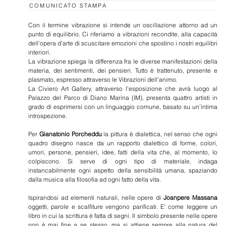
COMUNICATO STAMPA
Con il termine vibrazione si intende un oscillazione attorno ad un
punto di equilibrio. Ci riferiamo a vibrazioni recondite, alla capacità
dell’opera d’arte di scuscitare emozioni che spostino i nostri equilibri
interiori.
La vibrazione spiega la differenza fra le diverse manifestazioni della
materia, dei sentimenti, dei pensieri. Tutto è trattenuto, presente e
plasmato, espresso attraverso le Vibrazioni dell’animo.
La Civiero Art Gallery, attraverso l’esposizione che avrà luogo al
Palazzo del Parco di Diano Marina (IM), presenta quattro artisti in
grado di esprimersi con un linguaggio comune, basato su un’intima
introspezione.
Per
Gianatonio Porcheddu
la pittura è dialettica, nel senso che ogni
quadro disegno nasce da un rapporto dialettico di forme, colori,
umori, persone, pensieri, idee, fatti della vita che, al momento, lo
colpiscono. Si serve di ogni tipo di materiale, indaga
instancabilmente ogni aspetto della sensibilità umana, spaziando
dalla musica alla filosofia ad ogni fatto della vita.
Ispirandosi ad elementi naturali, nelle opere di
Joanpere Massana
oggetti, parole e scalfiture vengono parificati. E’ come leggere un
libro in cui la scrittura è fatta di segni. Il simbolo presente nelle opere
non è mai fine a se stesso, ma si attiene sempre alla natura del