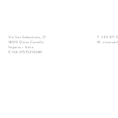
Via San Sebastiano, 21
T. +39 371 
18013 Diano Castello
M.
civieroa
Imperia - Italia
P.IVA 01575310089