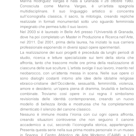
Marina Rodríguez Vargas è nata a Granada il 28 ottobre 1980.
Conosciuta come Marina Vargas, è un'artista spagnola
multidisciplinare. Il suo linguaggio artistico si concentra
sull'iconografia classica, il sacro, la mitologia, creando repliche
realizzate in formati monumentali sotto uno sguardo femminista
impegnato che permea tutto il suo lavoro.
Nel 2003 si è laureato in Belle Arti presso l'Università di Granada,
dove ha poi completato un Master in Produzione e Ricerca nell'Arte,
nel 2011. Dal 2001, prima della laurea, ha iniziato la sua carriera
professionale esponendo in diversi spazi opere sperimentali.
La realizzazione dei suoi progetti è preceduta da lunghi periodi di
studio, ricerca e letture specializzate sui temi della storia che
affronta, tanto che trascorre molte ore prima della realizzazione di
ciascuna delle sue sculture. L'artista svolge il suo lavoro, inserito nel
neobarocco, con un'attenta messa in scena. Nelle sue opere ci
sono dialoghi costanti intorno alle idee delle idolatrie religiose
ebraico-cristiane dell'Occidente, sessualità, femminilità, violenza,
amore e desiderio; un'opera piena di dramma, brutalità e bellezza
combinate. Troviamo così opere in cui regna il simbolismo
revisionista delle identità contemporanee, creando un nuovo
modello di bellezza ibrida e mostruosa che ha completamente
dimenticato il silenzio del canone classico.
Nessuno è immune mostra l'ironia con cui ogni opera affronta,
creando situazioni controverse che non seguono il canone
accademico a cui, secondo l'iconografia storica, appartengono.
Presenta questa serie nella sua prima mostra personale in un museo
in Spagna, il Centro Atlántico de Arte Moderno (CAAM), a Las