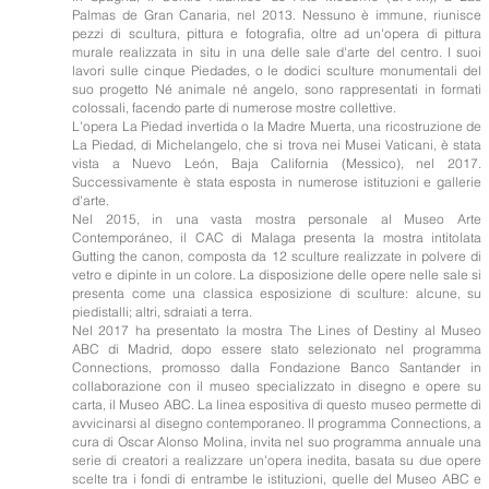
Palmas de Gran Canaria, nel 2013. Nessuno è immune, riunisce
pezzi di scultura, pittura e fotografia, oltre ad un'opera di pittura
murale realizzata in situ in una delle sale d'arte del centro. I suoi
lavori sulle cinque Piedades, o le dodici sculture monumentali del
suo progetto Né animale né angelo, sono rappresentati in formati
colossali, facendo parte di numerose mostre collettive.
L'opera La Piedad invertida o la Madre Muerta, una ricostruzione de
La Piedad, di Michelangelo, che si trova nei Musei Vaticani, è stata
vista a Nuevo León, Baja California (Messico), nel 2017.
Successivamente è stata esposta in numerose istituzioni e gallerie
d'arte.
Nel 2015, in una vasta mostra personale al Museo Arte
Contemporáneo, il CAC di Malaga presenta la mostra intitolata
Gutting the canon, composta da 12 sculture realizzate in polvere di
vetro e dipinte in un colore. La disposizione delle opere nelle sale si
presenta come una classica esposizione di sculture: alcune, su
piedistalli; altri, sdraiati a terra.
Nel 2017 ha presentato la mostra The Lines of Destiny al Museo
ABC di Madrid, dopo essere stato selezionato nel programma
Connections, promosso dalla Fondazione Banco Santander in
collaborazione con il museo specializzato in disegno e opere su
carta, il Museo ABC. La linea espositiva di questo museo permette di
avvicinarsi al disegno contemporaneo. Il programma Connections, a
cura di Oscar Alonso Molina, invita nel suo programma annuale una
serie di creatori a realizzare un'opera inedita, basata su due opere
scelte tra i fondi di entrambe le istituzioni, quelle del Museo ABC e