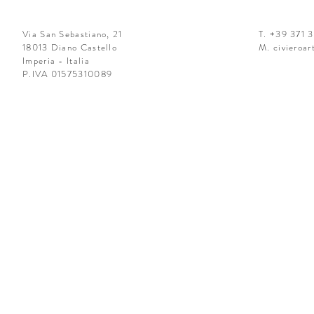
Via San Sebastiano, 21
T. +39 371 
18013 Diano Castello
M.
civieroa
Imperia - Italia
P.IVA 01575310089